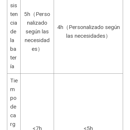
sis
ten
5h（Perso
cia
nalizado
4h（Personalizado según
de
según las
las necesidades）
la
necesidad
ba
es）
ter
ía
Tie
m
po
de
ca
rg
≤7h
≤5h