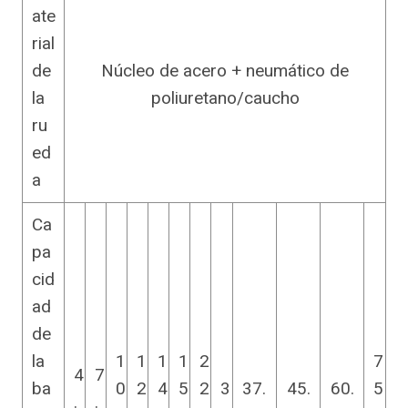
ate
rial
de
Núcleo de acero + neumático de
la
poliuretano/caucho
ru
ed
a
Ca
pa
cid
ad
de
la
1
1
1
1
2
7
4
7
ba
0
2
4
5
2
3
37.
45.
60.
5
.
.