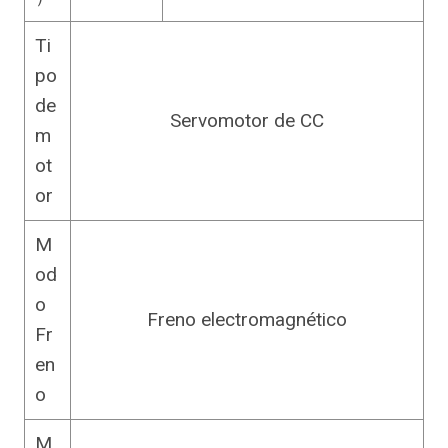
Ti
po
de
Servomotor de CC
m
ot
or
M
od
o
Freno electromagnético
Fr
en
o
M