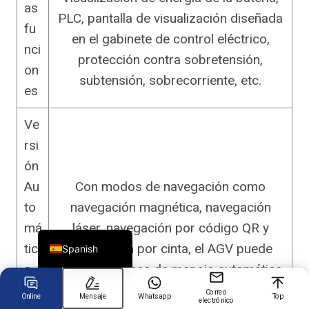
as
PLC, pantalla de visualización diseñada
fu
en el gabinete de control eléctrico,
Chinese
nci
protección contra sobretensión,
Arabic
on
subtensión, sobrecorriente, etc.
es
Russian
Turkish
Ve
German
rsi
Portuguese
ón
French
Au
Con modos de navegación como
Japanese
to
navegación magnética, navegación
English
má
láser, navegación por código QR y
tic
navegación por cinta, el AGV puede
Spanish
a
lograr funciones de manejo automático.
–
Correo
Online
Mensaje
Whatsapp
Top
electrónico