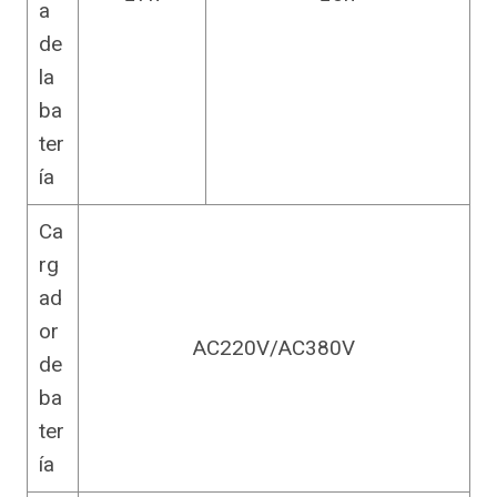
a
de
la
ba
ter
ía
Ca
rg
ad
or
AC220V/AC380V
de
ba
ter
ía