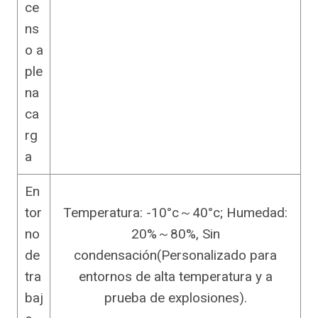
ce
ns
o a
ple
na
ca
rg
a
En
tor
Temperatura: -10°c～40°c; Humedad:
no
20%～80%, Sin
de
condensación(Personalizado para
tra
entornos de alta temperatura y a
baj
prueba de explosiones).