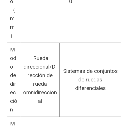
o
0
（
m
m
）
M
od
Rueda
o
direccional/Di
Sistemas de conjuntos
de
rección de
de ruedas
dir
rueda
diferenciales
ec
omnidireccion
ció
al
n
M