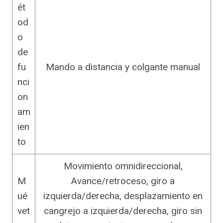
ét
od
o
de
fu
Mando a distancia y colgante manual
nci
on
am
ien
to
Movimiento omnidireccional,
M
Avance/retroceso, giro a
ué
izquierda/derecha, desplazamiento en
vet
cangrejo a izquierda/derecha, giro sin