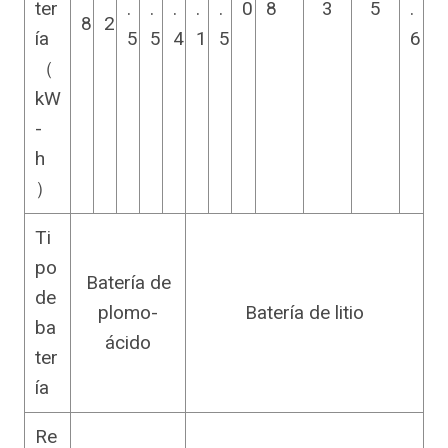
ter
.
.
.
.
.
0
8
3
5
.
8
2
ía
5
5
4
1
5
6
（
kW
-
h
）
Ti
po
Batería de
de
plomo-
Batería de litio
ba
ácido
ter
ía
Re