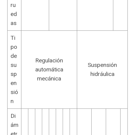
ru
ed
as
Ti
po
de
Regulación
su
Suspensión
automática
sp
hidráulica
mecánica
en
sió
n
Di
ám
etr