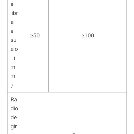
a
libr
e
al
≥50
≥100
su
elo
（
m
m
）
Ra
dio
de
gir