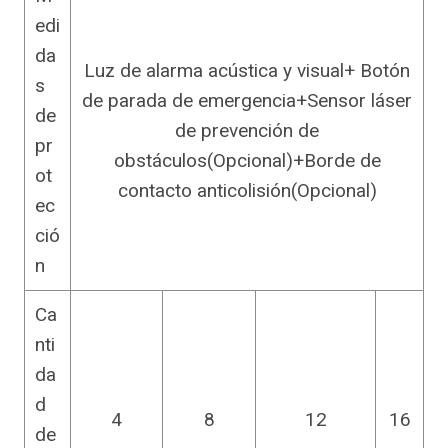
edi
da
Luz de alarma acústica y visual+ Botón
s
de parada de emergencia+Sensor láser
de
de prevención de
pr
obstáculos(Opcional)+Borde de
ot
contacto anticolisión(Opcional)
ec
ció
n
Ca
nti
da
d
4
8
12
16
de