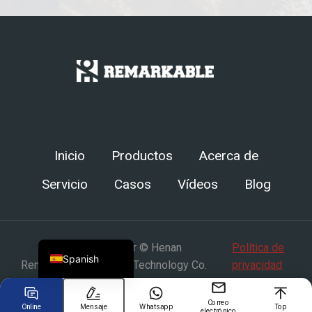
Chinese
Arabic
Russian
Turkish
German
Inicio
Productos
Acerca de
Portuguese
Servicio
Casos
Vídeos
Blog
French
Japanese
English
Derechos de autor © Henan
Política de
Spanish
Remarkable Intelligent Technology Co.
privacidad
Correo
Online
Mensaje
Whatsapp
Top
electrónico