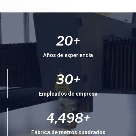
2
20+
0
+
Años de experiencia
3
30+
0
+
Empleados de empresa
4
4,500+
5
0
Fábrica de metros cuadrados