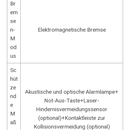
Br
em
se
n-
Elektromagnetische Bremse
M
od
us
Sc
hüt
ze
Akustische und optische Alarmlampe+
nd
Not-Aus-Taste+Laser-
e
Hindernisvermeidungssensor
M
(optional)+Kontaktleiste zur
aß
Kollisionsvermeidung (optional)