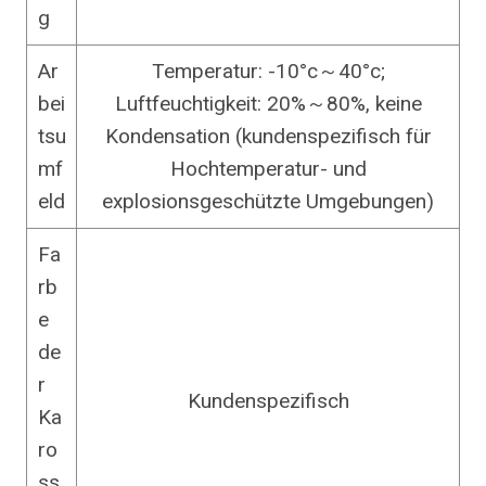
g
Ar
Temperatur: -10°c～40°c;
bei
Luftfeuchtigkeit: 20%～80%, keine
tsu
Kondensation (kundenspezifisch für
mf
Hochtemperatur- und
eld
explosionsgeschützte Umgebungen)
Fa
rb
e
de
r
Kundenspezifisch
Ka
ro
ss