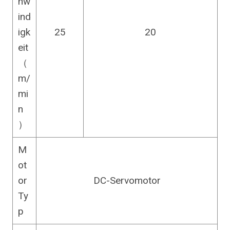
hw
ind
igk
25
20
eit
（
m/
mi
n
）
M
ot
or
DC-Servomotor
Ty
p