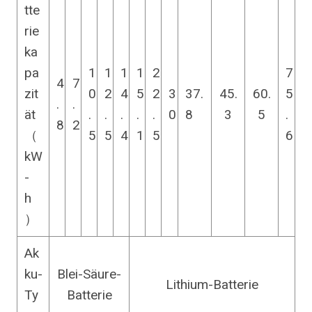
tte
rie
ka
pa
1
1
1
1
2
7
4
7
zit
0
2
4
5
2
3
37.
45.
60.
5
.
.
ät
.
.
.
.
.
0
8
3
5
.
8
2
（
5
5
4
1
5
6
kW
-
h
）
Ak
ku-
Blei-Säure-
Lithium-Batterie
Ty
Batterie