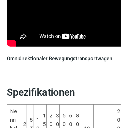
Omnidirektionaler Bewegungstransportwagen
Spezifikationen
Ne
2
1
2
3
5
6
8
nn
5
1
0
2
5
0
0
0
0
0