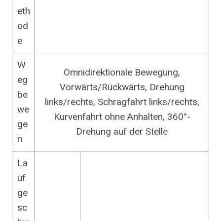
eth
od
e
W
Omnidirektionale Bewegung,
eg
Vorwärts/Rückwärts, Drehung
be
links/rechts, Schrägfahrt links/rechts,
we
Kurvenfahrt ohne Anhalten, 360°-
ge
Drehung auf der Stelle
n
La
uf
ge
sc