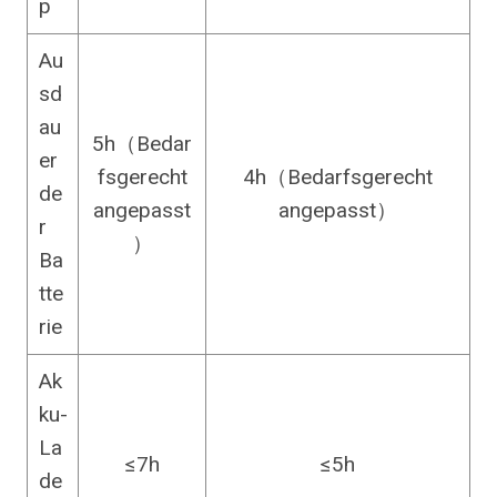
p
Au
sd
au
5h（Bedar
er
fsgerecht
4h（Bedarfsgerecht
de
angepasst
angepasst）
r
）
Ba
tte
rie
Ak
ku-
La
≤7h
≤5h
de