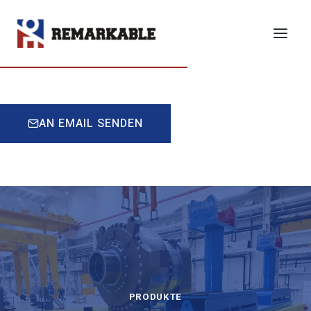
Zum
Inhalt
ANGEBOT EINHOLEN
springen
AN EMAIL SENDEN
PRODUKTE