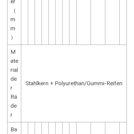
er
（
m
m
）
M
ate
rial
de
Stahlkern + Polyurethan/Gummi-Reifen
r
Rä
de
r
Ba