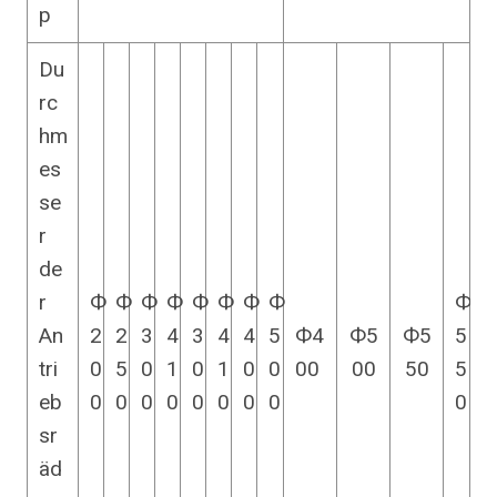
p
Du
rc
hm
es
se
r
de
r
Ф
Ф
Ф
Ф
Ф
Ф
Ф
Ф
Ф
An
2
2
3
4
3
4
4
5
Ф4
Ф5
Ф5
5
tri
0
5
0
1
0
1
0
0
00
00
50
5
eb
0
0
0
0
0
0
0
0
0
sr
äd