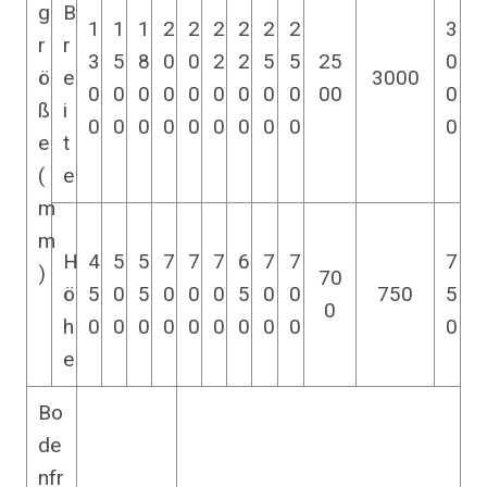
g
B
1
1
1
2
2
2
2
2
2
3
r
r
3
5
8
0
0
2
2
5
5
25
0
ö
e
3000
0
0
0
0
0
0
0
0
0
00
0
ß
i
0
0
0
0
0
0
0
0
0
0
e
t
(
e
m
m
H
4
5
5
7
7
7
6
7
7
7
)
70
ö
5
0
5
0
0
0
5
0
0
750
5
0
h
0
0
0
0
0
0
0
0
0
0
e
Bo
de
nfr