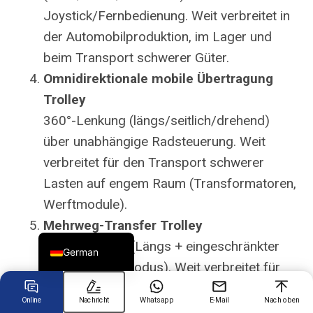
Joystick/Fernbedienung. Weit verbreitet in
der Automobilproduktion, im Lager und
Chinese
beim Transport schwerer Güter.
Arabic
Omnidirektionale mobile Übertragung
Spanish
Trolley
Russian
360°-Lenkung (längs/seitlich/drehend)
Turkish
über unabhängige Radsteuerung. Weit
Portuguese
verbreitet für den Transport schwerer
Lasten auf engem Raum (Transformatoren,
French
Werftmodule).
Japanese
Mehrweg-Transfer
Trolley
English
Hybridlenkung (Längs + eingeschränkter
German
Quer-/Schrägmodus). Weit verbreitet für
Werkstattlogistik, Stahlcoil-Handhabung,
Online
Nachricht
Whatsapp
E-Mail
Nach oben
modulare Bauweise.