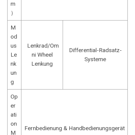
m
）
M
od
us
Lenkrad/Om
Differential-Radsatz-
Le
ni Wheel
Systeme
nk
Lenkung
un
g
Op
er
ati
on
Fernbedienung & Handbedienungsgerät
M