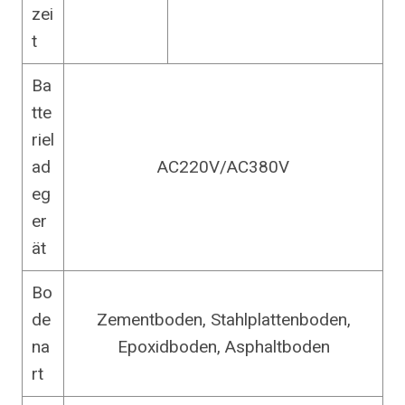
zei
t
Ba
tte
riel
ad
AC220V/AC380V
eg
er
ät
Bo
de
Zementboden, Stahlplattenboden,
na
Epoxidboden, Asphaltboden
rt