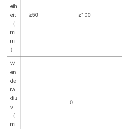
eih
eit
≥50
≥100
（
m
m
）
W
en
de
ra
diu
0
s
（
m