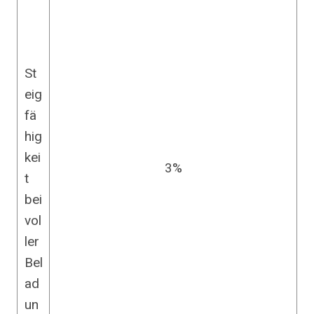
St
eig
fä
hig
kei
3%
t
bei
vol
ler
Bel
ad
un