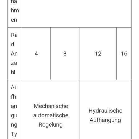
na
hm
en
Ra
d
An
4
8
12
16
za
hl
Au
fh
än
Mechanische
Hydraulische
gu
automatische
Aufhängung
ng
Regelung
Ty