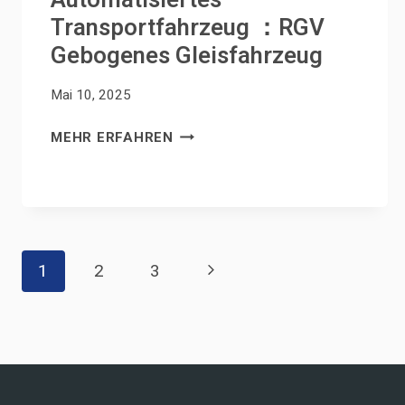
Transportfahrzeug ：RGV
Gebogenes Gleisfahrzeug
Mai 10, 2025
AUTOMATISIERTES
MEHR ERFAHREN
TRANSPORTFAHRZEUG
：
RGV
GEBOGENES
GLEISFAHRZEUG
Seitennavigation
Nächste
1
2
3
Seite
Chinese
Arabic
Spanish