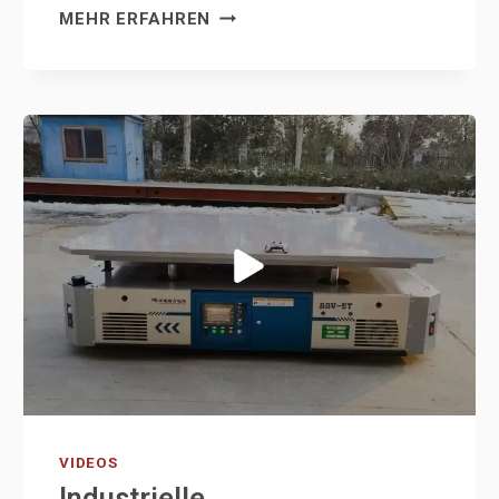
160
MEHR ERFAHREN
TONNEN
SCHWERLASTTRANSPORTER
OMNIDIREKTIONALER
MOBILER
GLEISLOSER
TRANSFERWAGEN
VIDEOS
Industrielle