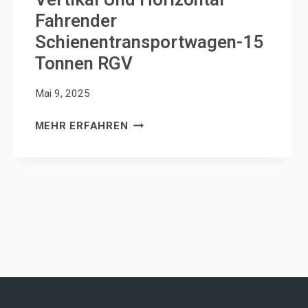
Fahrender
Schienentransportwagen-15
Tonnen RGV
Mai 9, 2025
VERTIKAL
MEHR ERFAHREN
UND
HORIZONTAL
FAHRENDER
SCHIENENTRANSPORTWAGEN-
15
TONNEN
RGV