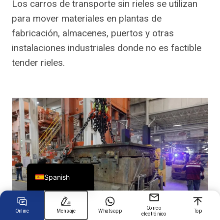
Los carros de transporte sin rieles se utilizan
para mover materiales en plantas de
Chinese
fabricación, almacenes, puertos y otras
instalaciones industriales donde no es factible
Arabic
tender rieles.
Russian
Turkish
German
Portuguese
French
Japanese
English
Spanish
Correo
Online
Mensaje
Whatsapp
Top
electrónico