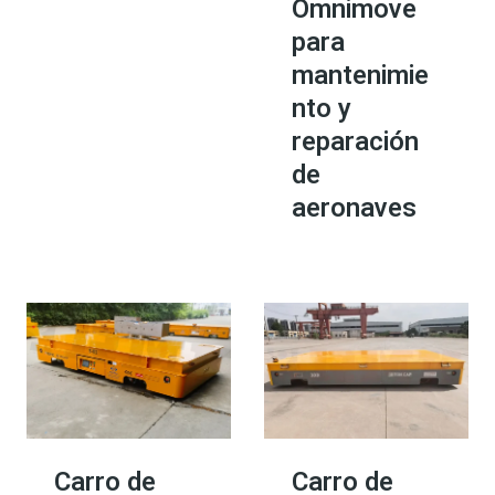
Omnimove
para
mantenimie
nto y
reparación
de
aeronaves
Carro de
Carro de