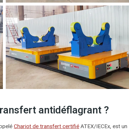
ransfert antidéflagrant ?
appelé
Chariot de transfert certifié
ATEX/IECEx, est un