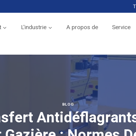
T
SEND TO EMAIL
t
L'industrie
A propos de
Service
BLOG
sfert Antidéflagrants
t Gazière : Normes D