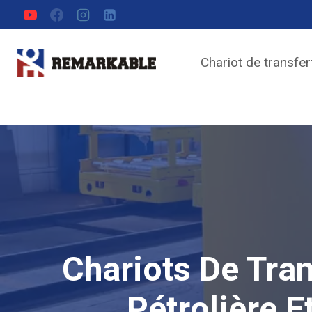
Aller
au
DEMANDER UN DEVIS
contenu
Chariot de transfer
Chariots De Tran
Pétrolière E