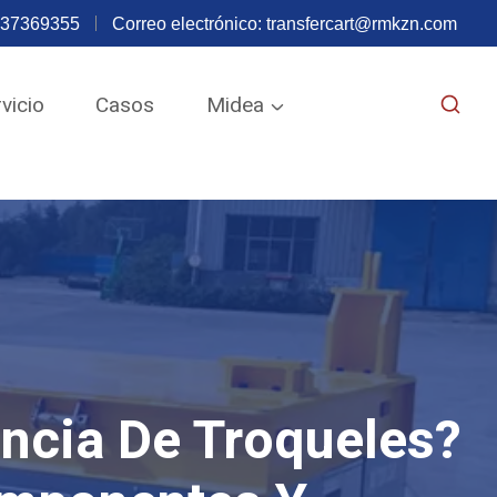
637369355
Correo electrónico:
transfercart@rmkzn.com
vicio
Casos
Midea
s
ncia De Troqueles?