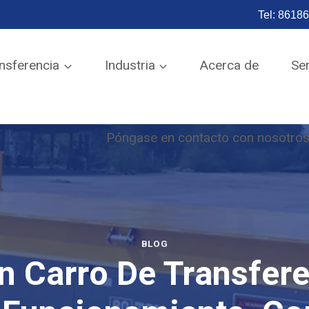
Tel: 8618
ENVIAR A CORREO
ansferencia
Industria
Acerca de
Ser
Póngase en contacto con nosotro
BLOG
 Carro De Transfere