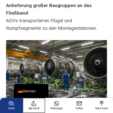
Anlieferung großer Baugruppen an das
Fließband
Chinese
AGVs transportieren Flügel und
Arabic
Rumpfsegmente zu den Montagestationen.
Spanish
Russian
Turkish
Portuguese
French
Japanese
English
German
Online
Nachricht
Whatsapp
E-Mail
Nach oben