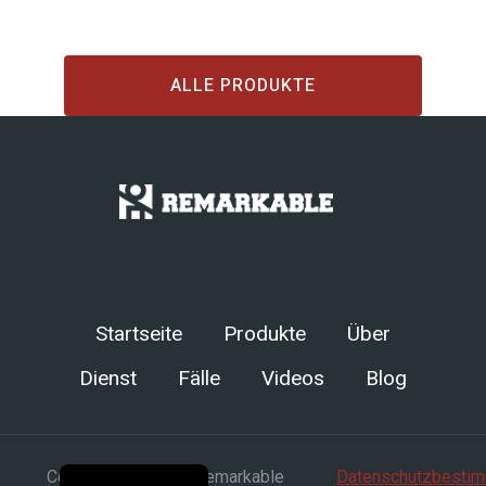
ALLE PRODUKTE
Chinese
Arabic
Spanish
Russian
Turkish
Startseite
Produkte
Über
Portuguese
Dienst
Fälle
Videos
Blog
French
Japanese
English
Copyright © Henan Remarkable
Datenschutzbesti