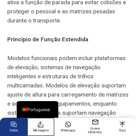
ativa a função de parada para evitar colisões e
proteger o pessoal e as matrizes pesadas
Chinese
durante o transporte.
Arabic
Princípio de Função Estendida
Spanish
Russian
Modelos funcionais podem incluir plataformas
Turkish
de elevação, sistemas de navegação
German
inteligentes e estruturas de trilhos
French
multicamadas. Modelos de elevação suportam
Japanese
ajuste de altura para carregamento de matrizes
English
e acoplamento de equipamentos, enquanto
Portuguese
sistemas inteligentes suportam navegação
automática, detecção de obstáculos e
Correio
acoplamento. Sistemas de trilhos multicamadas
Online
Mensagem
Whatsapp
Topo
eletrónico