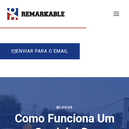
Saltar
para
OBTER UM ORÇAMENTO
o
conteúdo
ENVIAR PARA O EMAIL
BLOGUE
Como Funciona Um