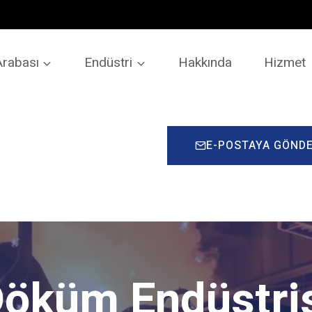
Arabası
Endüstri
Hakkında
Hizmet
E-POSTAYA GÖND
öküm Endüstri