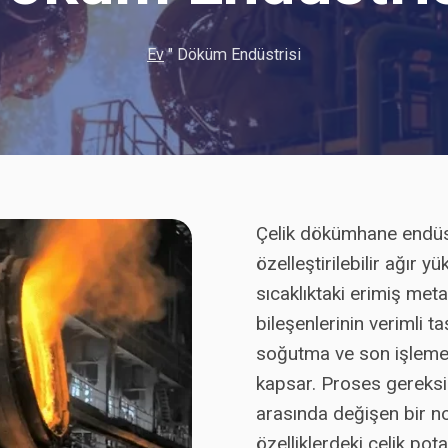
Ev
"
Döküm Endüstrisi
Çelik dökümhane endüstr
özelleştirilebilir ağır
sıcaklıktaki erimiş met
bileşenlerinin verimli t
soğutma ve son işleme 
kapsar. Proses gereksin
arasında değişen bir no
özelliklerdeki çelik pot