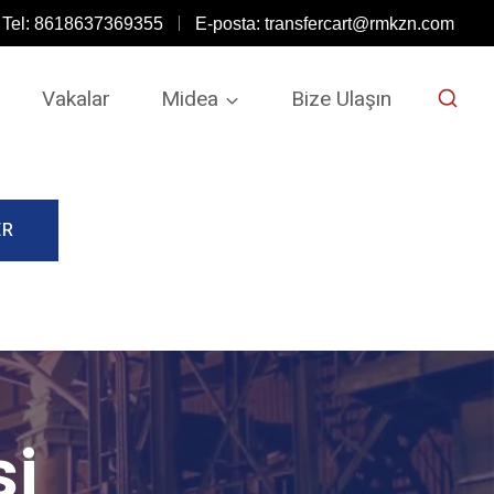
Tel: 8618637369355
E-posta:
transfercart@rmkzn.com
Vakalar
Midea
Bize Ulaşın
ER
si