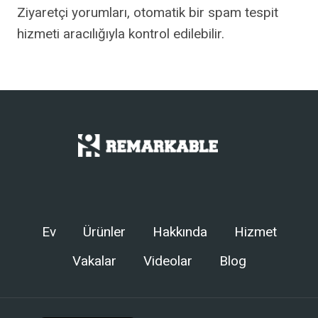
Ziyaretçi yorumları, otomatik bir spam tespit
hizmeti aracılığıyla kontrol edilebilir.
Chinese
Arabic
Spanish
Russian
German
Ev
Ürünler
Hakkında
Hizmet
Portuguese
Vakalar
Videolar
Blog
French
Japanese
English