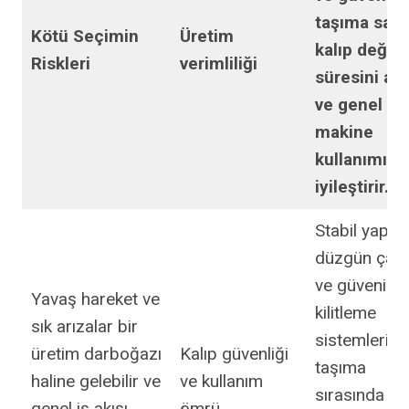
taşıma sağl
Kötü Seçimin
Üretim
kalıp değiş
Riskleri
verimliliği
süresini aza
ve genel
makine
kullanımını
iyileştirir.
Stabil yapı,
düzgün çalı
ve güvenilir
Yavaş hareket ve
kilitleme
sık arızalar bir
sistemleri,
üretim darboğazı
Kalıp güvenliği
taşıma
haline gelebilir ve
ve kullanım
sırasında
genel iş akışı
ömrü.