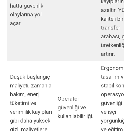
kayıplarını
hatta güvenlik
azaltır. Yüks
olaylarına yol
kaliteli bir ka
açar.
transfer
arabası, gen
üretkenliği
artırır.
Ergonomik
Düşük başlangıç
tasarım ve
maliyeti, zamanla
stabil kontro
bakım, enerji
operasyonel
Operatör
tüketimi ve
güvenliği artı
güvenliği ve
verimlilik kayıpları
ve işçi
kullanılabilirliği.
gibi daha yüksek
yorgunluğu
gizli maliyetlere
ve eğitim