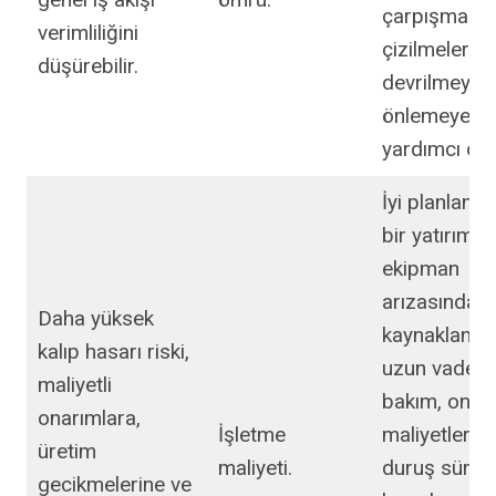
çarpışmaları
verimliliğini
çizilmeleri v
düşürebilir.
devrilmeyi
önlemeye
yardımcı olur
İyi planlanm
bir yatırım,
ekipman
arızasından
Daha yüksek
kaynaklanan
kalıp hasarı riski,
uzun vadeli
maliyetli
bakım, onar
onarımlara,
İşletme
maliyetlerini
üretim
maliyeti.
duruş süres
gecikmelerine ve