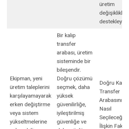
üretim
değişiklikleri
destekleyebil
Bir kalıp
transfer
arabası, üretim
sisteminde bir
bileşendir.
Ekipman, yeni
Doğru çözümü
Doğru Kalıp
üretim taleplerini
seçmek, daha
Transfer
karşılayamayarak
yüksek
Arabasının
erken değiştirme
güvenilirliğe,
Nasıl
veya sistem
iyileştirilmiş
Seçileceğin
yükseltmelerine
güvenliğe ve
İlişkin Faktör