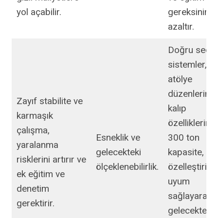
yol açabilir.
gereksinimle
azaltır.
Doğru seçil
sistemler,
atölye
düzenlerine 
Zayıf stabilite ve
kalıp
karmaşık
özelliklerine
çalışma,
Esneklik ve
300 ton
yaralanma
gelecekteki
kapasite,
risklerini artırır ve
ölçeklenebilirlik.
özelleştirilebi
ek eğitim ve
uyum
denetim
sağlayarak
gerektirir.
gelecekteki