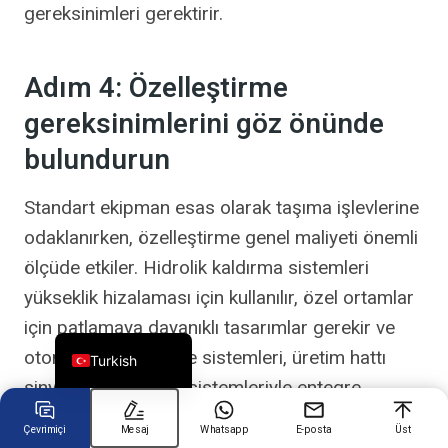
gereksinimleri gerektirir.
Chinese
Adım 4: Özelleştirme
Arabic
gereksinimlerini göz önünde
Spanish
bulundurun
Russian
German
Standart ekipman esas olarak taşıma işlevlerine
Portuguese
odaklanırken, özelleştirme genel maliyeti önemli
French
ölçüde etkiler. Hidrolik kaldırma sistemleri
Japanese
yükseklik hizalaması için kullanılır, özel ortamlar
için patlamaya dayanıklı tasarımlar gerekir ve
English
otomatik kenetlenme sistemleri, üretim hattı
Turkish
sinyalleri ve kontrol sistemleriyle entegre
olmalıdır.
Çevrimiçi
Mesaj
Whatsapp
E-posta
Üst