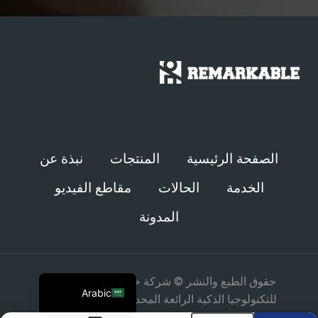
Chinese
Spanish
Russian
Turkish
الصفحة الرئيسية
المنتجات
نبذة عن
German
الخدمة
الحالات
مقاطع الفيديو
Portuguese
المدونة
French
Japanese
English
حقوق الطبع والنشر © شركة خنان
سياسة
Arabic
للتكنولوجيا الذكية الرائعة المحدودة.
الخصوصية