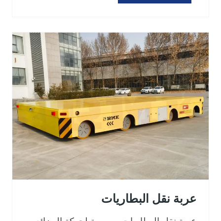
ر
ب
ة
ن
ق
ل
ا
ل
ق
و
ا
ل
ب
عربة نقل البطاريات