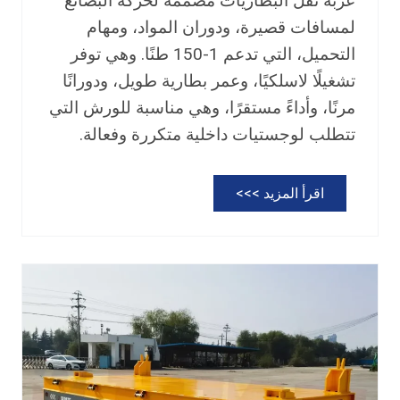
عربة نقل البطاريات مصممة لحركة البضائع
لمسافات قصيرة، ودوران المواد، ومهام
التحميل، التي تدعم 1-150 طنًا. وهي توفر
تشغيلًا لاسلكيًا، وعمر بطارية طويل، ودورانًا
مرنًا، وأداءً مستقرًا، وهي مناسبة للورش التي
تتطلب لوجستيات داخلية متكررة وفعالة.
ع
اقرأ المزيد >>>
ر
ب
ة
ن
ق
ل
ا
ل
ب