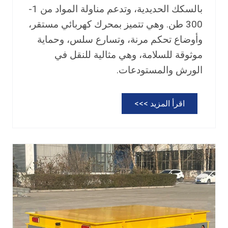
بالسكك الحديدية، وتدعم مناولة المواد من 1-
300 طن. وهي تتميز بمحرك كهربائي مستقر،
وأوضاع تحكم مرنة، وتسارع سلس، وحماية
موثوقة للسلامة، وهي مثالية للنقل في
الورش والمستودعات.
ع
اقرأ المزيد >>>
ر
ب
ة
ن
ق
ل
ك
ه
ر