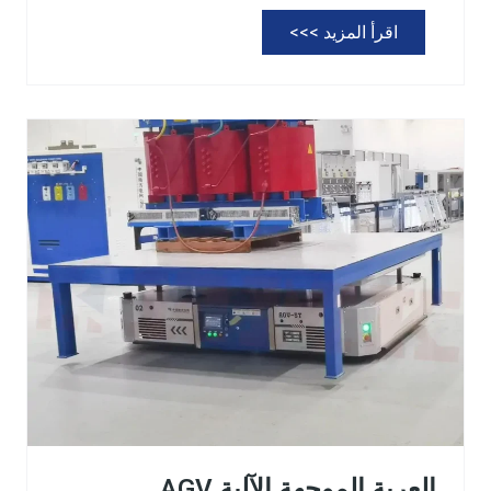
ع
اقرأ المزيد >>>
ر
ب
ة
ن
ق
ل
غ
ي
ر
م
ج
ن
ز
ر
ة
العربة الموجهة الآلية AGV